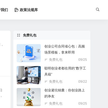
于我们
政策法规库
免费礼包
准，
创业公司合同省心包：高频
》
场景模板，拿来即用
免费礼包
09/25
聪明创业者都在用的“数字工
具箱”
免费礼包
09/22
日
创业避坑锦囊：你创业路上
，
的诤友
免费礼包
09/25