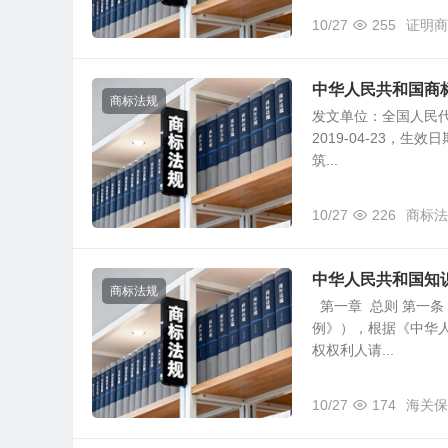
10/27
255
证明商
中华人民共和国商
商标法规
发文单位：全国人民
2019-04-23，生
筑...
10/27
226
商标法
中华人民共和国知
商标法规
第一章 总则 第一
例》），根据《中华
权权利人请...
10/27
174
海关保