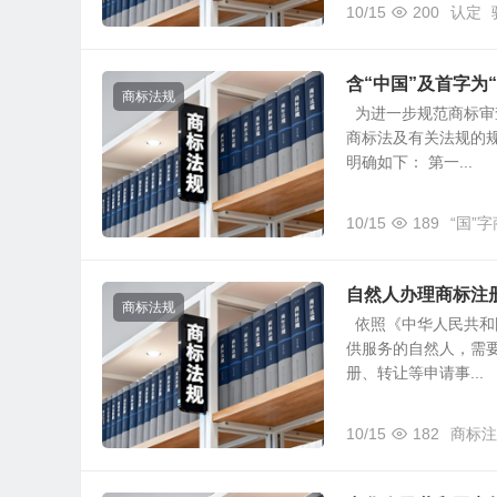
10/15
200
认定
含“中国”及首字为
商标法规
为进一步规范商标审
商标法及有关法规的
明确如下： 第一...
10/15
189
“国”
自然人办理商标注
商标法规
依照《中华人民共和
供服务的自然人，需
册、转让等申请事...
10/15
182
商标注