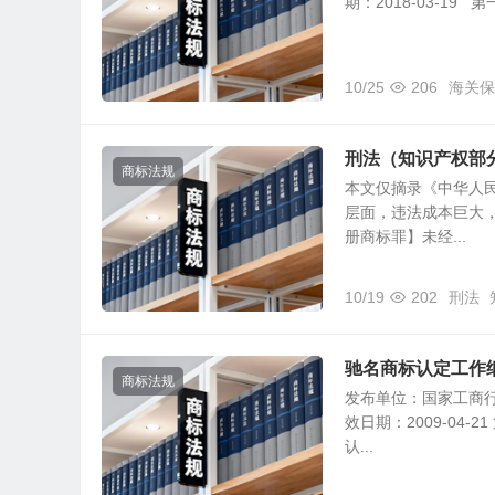
期：2018-03-1
10/25
206
海关保
刑法（知识产权部
商标法规
本文仅摘录《中华人
层面，违法成本巨大
册商标罪】未经...
10/19
202
刑法
驰名商标认定工作
商标法规
发布单位：国家工商行政
效日期：2009-04
认...