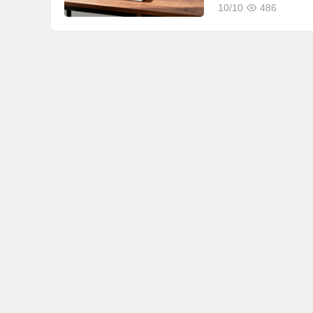
10/10
486