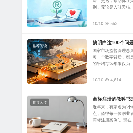
深、更透，帮助你在关
到，无论是入驻天猫、京
10/10
553
搞明白这100个问
推荐阅读
国家市场监督管理总局
每一个数字背后，都
的平均存续年限仅为..
10/10
4,814
商标注册的教科书
推荐阅读
近年来，有家名为“小
点，值得每一位创业者
商标注册案例”。现在，.