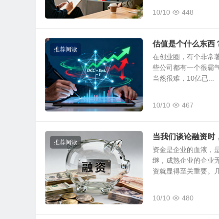
10/10
448
估值是个什么东西
推荐阅读
在创业圈，有个非常著
些公司都有一个很霸气
当然很难，10亿已...
10/10
467
当我们谈论融资时
推荐阅读
资金是企业的血液，
继，成熟企业的企业
资就显得至关重要。几乎
10/10
480