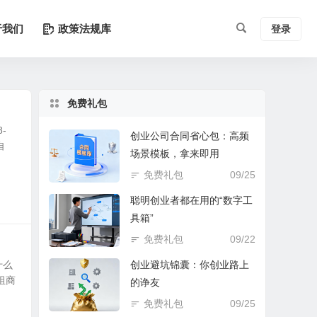
于我们
政策法规库
登录
免费礼包
-
创业公司合同省心包：高频
自
场景模板，拿来即用
免费礼包
09/25
聪明创业者都在用的“数字工
具箱”
免费礼包
09/22
什么
创业避坑锦囊：你创业路上
组商
的诤友
免费礼包
09/25